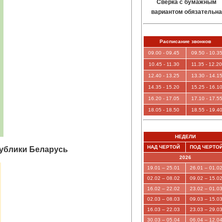
Сверка с бумажным
вариантом обязательна
Расписание звонков
09.00 - 09.45
09.50 - 10.3
10.45 - 11.30
11.35 - 12.20
12.40 - 13.25
13.30 - 14.1
14.35 - 15.20
15.25 - 16.1
16.20 - 17.05
17.10 - 17.5
18.05 - 18.50
18.55 - 19.4
НЕДЕЛИ
НАД ЧЕРТОЙ
ПОД ЧЕРТО
публики Беларусь
2026
19.01
–
25.01
26.01 – 01.0
02.02 – 08.02
09.02 – 15.0
16.02 – 22.02
23.02 – 01.0
02.03 – 08.03
09.03 – 15.0
16.03 – 22.03
23.03 – 29.0
30.03 – 05.04
06.04 – 12.0