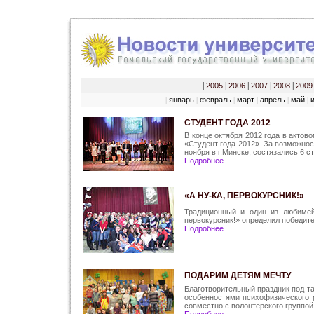
|
2005
|
2006
|
2007
|
2008
|
2009
январь
февраль
март
апрель
май
|
|
|
|
|
|
СТУДЕНТ ГОДА 2012
В конце октября 2012 года в актов
«Студент года 2012». За возможнос
ноября в г.Минске, состязались 6 с
Подробнее...
«А НУ-КА, ПЕРВОКУРСНИК!»
Традиционный и один из любимей
первокурсник!» определил победите
Подробнее...
ПОДАРИМ ДЕТЯМ МЕЧТУ
Благотворительный праздник под т
особенностями психофизического 
совместно с волонтерского группой