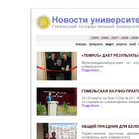
|
2005
|
2006
|
2007
|
2008
|
2009
январь
февраль
март
апрель
май
|
|
|
|
|
|
«ТEMPUS» ДАЕТ РЕЗУЛЬТАТЫ
Мультимедиалаборатория по из
университете.
Подробнее...
ГОМЕЛЬСКАЯ НАУЧНО-ПРАК
23–24 марта на базе СОШ №10 г. Ж
по социально-гуманитарным напра
Подробнее...
ОБЩИЙ ПРАЗДНИК ДЛЯ БЕЛО
Торжественное вручение диплом
конференц-зале университета.