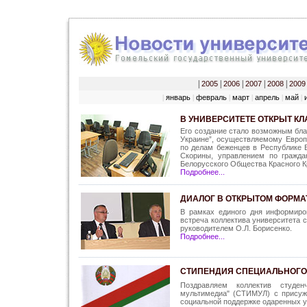
|
2005
|
2006
|
2007
|
2008
|
2009
январь
февраль
март
апрель
май
|
|
|
|
|
|
В УНИВЕРСИТЕТЕ ОТКРЫТ К
Его создание стало возможным бла
Украине”, осуществляемому Евро
по делам беженцев в Республике 
Скорины, управлением по гражда
Белорусского Общества Красного К
Подробнее...
ДИАЛОГ В ОТКРЫТОМ ФОРМА
В рамках единого дня информиро
встреча коллектива университета с
руководителем О.Л. Борисенко.
Подробнее...
СТИПЕНДИЯ СПЕЦИАЛЬНОГО
Поздравляем коллектив студен
мультимедиа" (СТИМУЛ) с присуж
социальной поддержке одаренных у