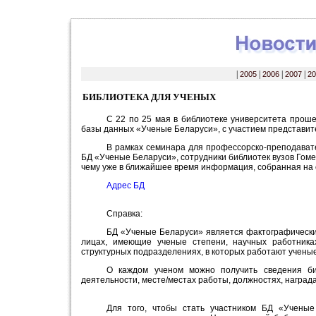
|
2005
|
2006
|
2007
|
20
БИБЛИОТЕКА ДЛЯ УЧЕНЫХ
С 22 по 25 мая в библиотеке университета прош
базы данных «Ученые Беларуси», с участием представит
В рамках семинара для профессорско-преподавате
БД «Ученые Беларуси», сотрудники библиотек вузов Гом
чему уже в ближайшее время информация, собранная на о
Адрес БД
Справка:
БД «Ученые Беларуси» является фактографическ
лицах, имеющие ученые степени, научных работника
структурных подразделениях, в которых работают ученые
О каждом ученом можно получить сведения био
деятельности, месте/местах работы, должностях, наград
Для того, чтобы стать участником БД «Ученые