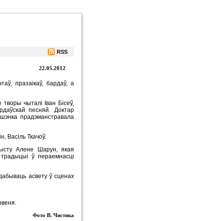
RSS
22.05.2012
аў, празаікаў, бардаў, а
творы чыталі Іван Бісеў,
рдаўскай песняй. Доктар
арашэнка прадэманстравала
н, Васіль Ткачоў.
дысту Алене Шарун, якая
 традыцыі ў пераемнасці
дабываць асвету ў сценах
рвеня.
Фото В. Чистика