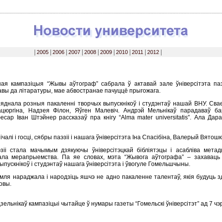
|
2005
|
2006
|
2007
|
2008
|
2009
|
2010
|
2011
|
2012
|
ая кампазіцыя “Жывы аўтограф” сабрала ў актавай зале ўніверсітэта паэт
кавы да літаратуры, мае абвостранае пачуццё прыгожага.
днала розныя пакаленні творчых выпускнікоў і студэнтаў нашай ВНУ. Свае 
цюргіна, Надзея Філон, Яўген Малевіч. Андрэй Мельнікаў парадаваў ба
есар Іван Штэйнер рассказаў пра кнігу “Alma mater universitatis”. Ала Д
алі і госці, сябры паэзіі і нашага ўніверсітэта Іна Спасібіна, Валерый Вятошкі
зіі стала мачымым дзякуючы ўніверсітэцкай бібліятэцы і асабліва мета
вала мерапрыемства. Па яе словах, мэта “Жывога аўтографа” – захаваць
пускнікоў і студэнтаў нашага ўніверсітэта і ўвогуле Гомельшчыны.
ля нараджала і народзіць яшчэ не адно пакаленне талентаў, якія будуць з
овы.
зельнікаў кампазіцыі чытайце ў нумары газеты “Гомельскі ўніверсітэт” ад 7 чэ