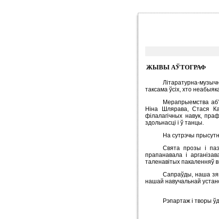
ЖЫВЫ АЎТОГРАФ
Літаратурна-музычн
таксама ўсіх, хто неабыя
Мерапрыемства аб’я
Ніна Шлярава, Стася Ка
філалагічных навук, праф
здольнасці і ў танцы.
На сутрэчы прысутніч
Свята прозы і паэ
прапанавала і арганіза
таленавітых пакаленняў вы
Сапраўды, наша зям
нашай навучальнай устан
Рэпартаж і творы ўд