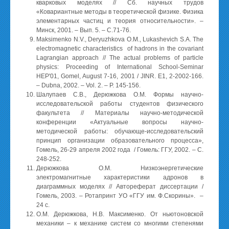
кварковых моделях // Сб. научных трудов
«Ковариантные методы в теоретической физике. Физика
элементарных частиц и теория относительности». –
Минск, 2001. – Вып. 5. – С.71-76.
Maksimenko N.V., Deryuzhkova O.M., Lukashevich S.A. The
electromagnetic characteristics of hadrons in the covariant
Lagrangian approach // The actual problems of particle
physics: Proceeding of International School-Seminar
HEP'01, Gomel, August 7-16, 2001 / JINR. E1, 2-2002-166.
– Dubna, 2002. – Vol. 2. – P. 145-156.
Шалупаев С.В., Дерюжкова О.М. Формы научно-
исследовательской работы студентов физического
факультета // Материалы научно-методической
конференции «Актуальные вопросы научно-
методической работы: обучающе-исследовательский
принцип организации образовательного процесса»,
Гомель, 26-29 апреля 2002 года / Гомель: ГГУ, 2002. – С.
248-252.
Дерюжкова О.М. Низкоэнергетические
электромагнитные характеристики адронов в
диаграммных моделях // Автореферат диссертации /
Гомель, 2003. – Ротапринт УО «ГГУ им. Ф.Скорины». –
24 с.
О.М. Дерюжкова, Н.В. Максименко. От ньютоновской
механики – к механике систем со многими степенями