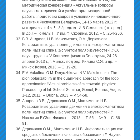
методическая конференция «Актуальные вопросы
научно-методической и учебно-организационной
работы: подготовка кадров в условиях инновационного
развития Республики Беларусь», 14-15 марта 2012 г.:
материалы: в 4 ч. Ч. 3 / редкол.: И.В.Семченко (отв. ред.)
[и др.]. – Гомель: ГГУ им. Ф. Скорины, 2012. – С. 254-256.
В.В. Андреев, Н.В. Максименко, О.М. Дерюжкова.
Ковариантные уравнения движения в электромагнитном
поле частиц спина ½ с учетом поляризуемостей // Сб.
науч. трудов «IV Конгресс физиков Беларуси», 24-26
апреля 2013 г., г. Минск / под ред. Килина С.Я. и др. –
Минск: Ковчег, 2013. – С. 19-20.
E.V. Vakulina, O.M. Deryuzhkova, N.V. Maksimenko. The
pion polarizability in the quark-field approach for the loop
approximation// Actual problems of microworld physics:
Proceeding of Int. School-Seminar, Gomel, Belarus, August
1-12, 2011. – Dubna, 2013. – P. 54-58.
Андреев В.В., Дерюжкова О.М., Максименко Н.В.
Ковариантные уравнения движения в электромагнитном
поле частиц спина ½ с учетом поляризуемостей //
Известия ВУЗов. Физика. – 2013. – Т. 56. – № 9. – C. 86-
91.
Дерюжкова О.М., Максименко Н.В. Информатизация как
средство обеспечения качества образования // Научно-