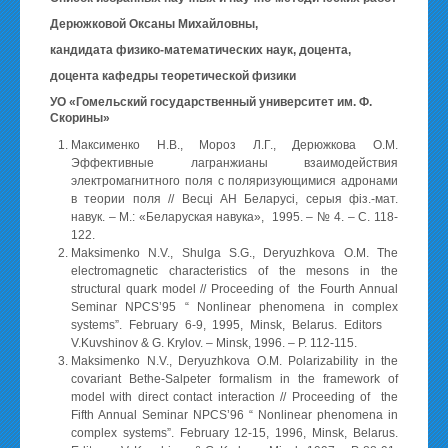
Дерюжковой Оксаны Михайловны,
кандидата физико-математических наук, доцента,
доцента кафедры теоретической физики
УО «Гомельский государственный университет им. Ф.
Скорины»
Максименко Н.В., Мороз Л.Г., Дерюжкова О.М.
Эффективные лагранжианы взаимодействия
электромагнитного поля с поляризующимися адронами
в теории поля // Весцi АН Беларусi, серыя фiз.-мат.
навук. – М.: «Беларуская навука», 1995. – № 4. – С. 118-
122.
Maksimenko N.V., Shulga S.G., Deryuzhkova O.M. The
electromagnetic characteristics of the mesons in the
structural quark model // Proceeding of the Fourth Annual
Seminar NPCS’95 “ Nonlinear phenomena in complex
systems”. February 6-9, 1995, Minsk, Belarus. Editors
V.Kuvshinov & G. Krylov. – Minsk, 1996. – P. 112-115.
Maksimenko N.V., Deryuzhkova O.M. Polarizability in the
covariant Bethe-Salpeter formalism in the framework of
model with direct contact interaction // Proceeding of the
Fifth Annual Seminar NPCS’96 “ Nonlinear phenomena in
complex systems”. February 12-15, 1996, Minsk, Belarus.