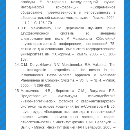
свободы // Материалы международной научно-
методической конференции «Современное
образование: преемственность и непрерывность в
образовательной системе «школа-вуз». – Гомель, 2004.
– Ч. 2. – С. 196-170.
Н.В. Максименко, О.М. Дерюжкова. Функция Грина
двухфермионной системы во внешнем
электромагнитном поле // Материалы Юбилейной
научно-практической конференции, посвященной 75-
летию со дня основания Гомельского государственного
университета им. Ф.Скорины. – Гомель, 2005. – С. 106-
107.
O.M. Deryuzhkova, N.V. Maksimenko, E.V. Vakulina. The
electromagnetic properties of the meson in the
instantaneous Bethe-Salpeter approach // Nonlinear
Phenomena in Complex Systems. – Vol. 8. – № 4. –Minsk,
2005. – P. 396-400.
Максименко Н.В., Дерюжкова О.М., Вакулина Е.В.
Представление амплитуды взаимодействия
низкоэнергетических фотонов с кварк-антикварковой
системой на основе уравнения Бете-Солпитера // В сб.
науч. трудов «Ковариантные методы в теоретической
физике. Физика элементарных частиц и теория
относительности» / Институт физики НАН Беларуси. –
Вып.6 - Минск: Институт физики НАН Беларуси, 2005. –