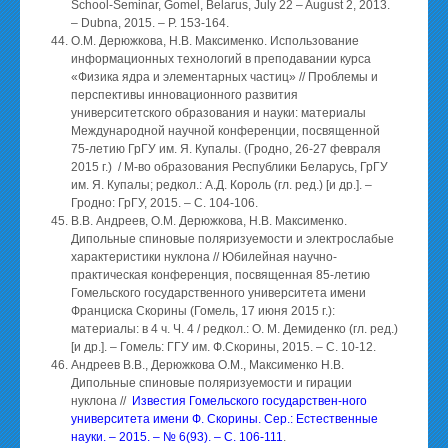
School-Seminar, Gomel, Belarus, July 22 – August 2, 2013.
– Dubna, 2015. – P. 153-164.
О.М. Дерюжкова, Н.В. Максименко. Использование
информационных технологий в преподавании курса
«Физика ядра и элементарных частиц» // Проблемы и
перспективы инновационного развития
университетского образования и науки: материалы
Международной научной конференции, посвященной
75-летию ГрГУ им. Я. Купалы. (Гродно, 26-27 февраля
2015 г.) / М-во образования Республики Беларусь, ГрГУ
им. Я. Купалы; редкол.: А.Д. Король (гл. ред.) [и др.]. –
Гродно: ГрГУ, 2015. – С. 104-106.
В.В. Андреев, О.М. Дерюжкова, Н.В. Максименко.
Дипольные спиновые поляризуемости и электрослабые
характеристики нуклона // Юбилейная научно-
практическая конференция, посвященная 85-летию
Гомельского государственного университета имени
Франциска Скорины (Гомель, 17 июня 2015 г.):
материалы: в 4 ч. Ч. 4 / редкол.: О. М. Демиденко (гл. ред.)
[и др.]. – Гомель: ГГУ им. Ф.Скорины, 2015. – С. 10-12.
Андреев В.В., Дерюжкова О.М., Максименко Н.В.
Дипольные спиновые поляризуемости и гирации
нуклона //
Известия Гомельского государствен-ного
университета имени Ф. Скорины. Сер.: Естественные
науки. – 2015. – № 6(93). – С. 106-111
.