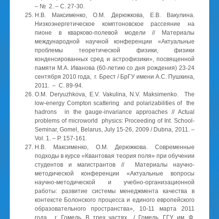
– № 2. – С. 27-30.
Н.В. Максименко, О.М. Дерюжкова, Е.В. Вакулина.
Низкоэнергетическое комптоновское рассеяние на
пионе в кварково-полевой модели // Материалы
международной научной конференции «Актуальные
проблемы теоретической физики, физики
конденсированных сред и астрофизики», посвященной
памяти М.А. Иванова (60-летию со дня рождения) 23-24
сентября 2010 года, г. Брест / БрГУ имени А.С. Пушкина,
2011. – С. 89-94.
O.M. Deryuzhkova, E.V. Vakulina, N.V. Maksimenko. The
low-energy Compton scattering and polarizabilities of the
hadrons in the gauge-invariance approaches // Actual
problems of microworld physics: Proceeding of Int. School-
Seminar, Gomel, Belarus, July 15-26, 2009 / Dubna, 2011. –
Vol. 1. – P. 157-161.
Н.В. Максименко, О.М. Дерюжкова. Современные
подходы в курсе «Квантовая теория поля» при обучении
студентов и магистрантов // Материалы научно-
методической конференции «Актуальные вопросы
научно-методической и учебно-организационной
работы: развитие системы менеджмента качества в
контексте Болонского процесса и единого европейского
образовательного пространства», 10-11 марта 2011
года, г. Гомель. В трех частях / Гомель, ГГУ им. Ф.