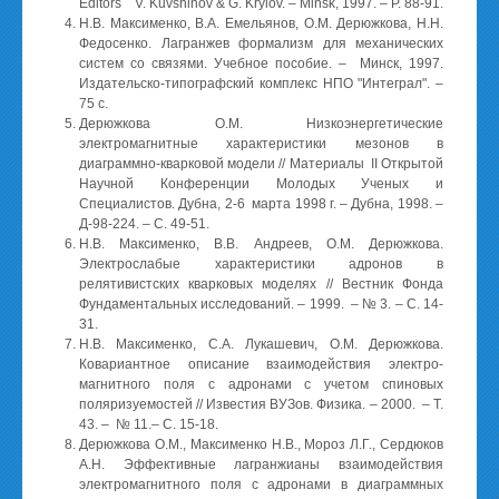
Editors V. Kuvshinov & G. Krylov. – Minsk, 1997. – P. 88-91.
Н.В. Максименко, В.А. Емельянов, О.М. Дерюжкова, Н.Н.
Федосенко. Лагранжев формализм для механических
систем со связями. Учебное пособие. – Минск, 1997.
Издательско-типографский комплекс НПО "Интеграл". –
75 с.
Дерюжкова О.М. Низкоэнергетические
электромагнитные характеристики мезонов в
диаграммно-кварковой модели // Материалы II Открытой
Научной Конференции Молодых Ученых и
Специалистов. Дубна, 2-6 марта 1998 г. – Дубна, 1998. –
Д-98-224. – C. 49-51.
Н.В. Максименко, В.В. Андреев, О.М. Дерюжкова.
Электрослабые характеристики адронов в
релятивистских кварковых моделях // Вестник Фонда
Фундаментальных исследований. – 1999. – № 3. – С. 14-
31.
Н.В. Максименко, С.А. Лукашевич, О.М. Дерюжкова.
Ковариантное описание взаимодействия электро-
магнитного поля с адронами с учетом спиновых
поляризуемостей // Известия ВУЗов. Физика. – 2000. – Т.
43. – № 11.– C. 15-18.
Дерюжкова О.М., Максименко Н.В., Мороз Л.Г., Сердюков
А.Н. Эффективные лагранжианы взаимодействия
электромагнитного поля с адронами в диаграммных