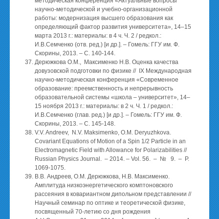
методическая конференция «Актуальные вопросы
научно-методической и учебно-организационной
работы: модернизация высшего образования как
определяющий фактор развития университета», 14–15
марта 2013 г.: материалы: в 4 ч. Ч. 2 / редкол.:
И.В.Семченко (отв. ред.) [и др.]. – Гомель: ГГУ им. Ф.
Скорины, 2013. – С. 140-144.
Дерюжкова О.М., Максименко Н.В. Оценка качества
довузовской подготовки по физике // IX Международная
научно-методическая конференция «Современное
образование: преемственность и непрерывность
образовательной системы «школа – университет», 14–
15 ноября 2013 г.: материалы: в 2 ч. Ч. 1 / редкол.:
И.В.Семченко (глав. ред.) [и др.]. – Гомель: ГГУ им. Ф.
Скорины, 2013. – С. 145-148.
V.V. Andreev, N.V. Maksimenko, O.M. Deryuzhkova.
Covariant Equations of Motion of a Spin 1/2 Particle in an
Electromagnetic Field with Allowance for Polarizabilities //
Russian Physics Journal. – 2014. – Vol. 56. – № 9. – P.
1069-1075.
В.В. Андреев, О.М. Дерюжкова, Н.В. Максименко.
Амплитуда низкоэнергетического комптоновского
рассеяния в ковариантном дипольном представлении //
Научный семинар по оптике и теоретической физике,
посвященный 70-летию со дня рождения