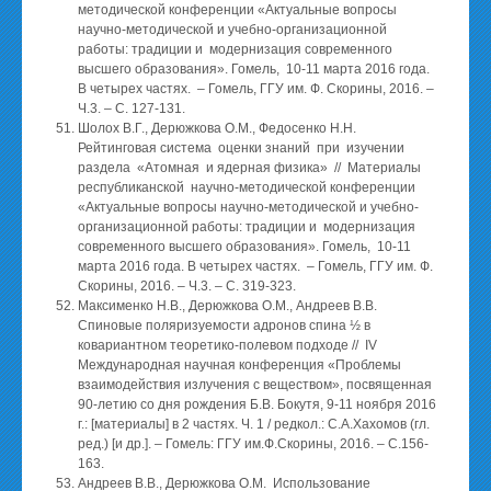
методической конференции «Актуальные вопросы
научно-методической и учебно-организационной
работы: традиции и модернизация современного
высшего образования». Гомель, 10-11 марта 2016 года.
В четырех частях. – Гомель, ГГУ им. Ф. Скорины, 2016. –
Ч.3. – С. 127-131.
Шолох В.Г., Дерюжкова О.М., Федосенко Н.Н.
Рейтинговая система оценки знаний при изучении
раздела «Атомная и ядерная физика» // Материалы
республиканской научно-методической конференции
«Актуальные вопросы научно-методической и учебно-
организационной работы: традиции и модернизация
современного высшего образования». Гомель, 10-11
марта 2016 года. В четырех частях. – Гомель, ГГУ им. Ф.
Скорины, 2016. – Ч.3. – С. 319-323.
Максименко Н.В., Дерюжкова О.М., Андреев В.В.
Спиновые поляризуемости адронов спина ½ в
ковариантном теоретико-полевом подходе // IV
Международная научная конференция «Проблемы
взаимодействия излучения с веществом», посвященная
90-летию со дня рождения Б.В. Бокутя, 9-11 ноября 2016
г.: [материалы] в 2 частях. Ч. 1 / редкол.: С.А.Хахомов (гл.
ред.) [и др.]. – Гомель: ГГУ им.Ф.Скорины, 2016. – С.156-
163.
Андреев В.В., Дерюжкова О.М. Использование