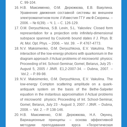
С. 99-104.
Н.В. Максименко, О.М. Дерюжкова, Е.В. Вакулина.
Уравнение движения составной системы во внешнем
электромагнитном поле // Известия ГГУ им.Ф.Скорины. –
2006. – № 6(39). – Ч. 1. – С. 126-129.
O.M. Deryuzhkova, S.B. Levin, S.L. Yakovlev. Closed form
representation for a projection onto infinitely-dimensional
subspace spanned by Coulomb bound states // J. Phys. B:
At. Mol. Opt. Phys. – 2006. – Vol. 39. – P. 4767-4773.
N.V. Maksimenko, O.M. Deryuzhkova, E.V. Vakulina. The
interaction of the low-energy photons with quarkonium in the
diagram approach // Actual problems of microworld physics:
Proceeding of Int. School-Seminar, Gomel, Belarus, July 25 -
August 5, 2005 / JINR. E1,2-2007-34. – Dubna, 2007. –
Vol.2. – P. 89-98.
N.V. Maksimenko, O.M. Deryuzhkova, E.V. Vakulina. The
low-energy Compton scattering amplitude on a quark-
antiquark system on the basis of the Bethe-Salpeter
equation in the instantous approximation // Actual problems
of microworld physics: Proceeding of Int. School-Seminar,
Gomel, Belarus, July 23 - August 3, 2007. / JINR. – Dubna,
2008. – Vol. 2. – P. 138-146.
Н.В. Максименко, О.М. Дерюжкова, Н.А. Окунец.
Вариационные принципы – основа эффективной
методики преподавания курса «Теоретическая