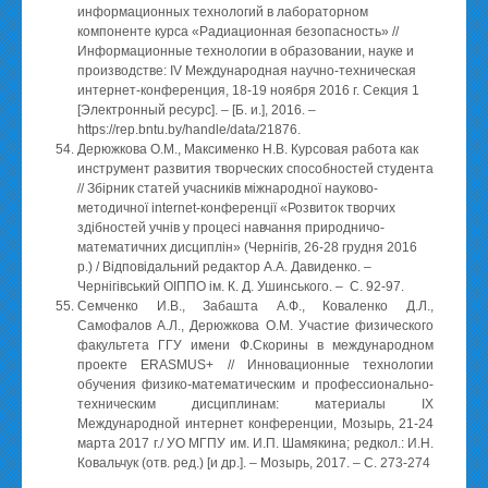
информационных технологий в лабораторном
компоненте курса «Радиационная безопасность» //
Информационные технологии в образовании, науке и
производстве: IV Международная научно-техническая
интернет-конференция, 18-19 ноября 2016 г. Секция 1
[Электронный ресурс]. – [Б. и.], 2016. –
https://rep.bntu.by/handle/data/21876.
Дерюжкова О.М., Максименко Н.В. Курсовая работа как
инструмент развития творческих способностей студента
// Збірник статей учасників міжнародної науково-
методичної internet-конференції «Розвиток творчих
здібностей учнів у процесі навчання природничо-
математичних дисциплін» (Чернігів, 26-28 грудня 2016
р.) / Відповідальний редактор А.А. Давиденко. –
Чернігівський ОІППО ім. К. Д. Ушинського. – С. 92-97.
Семченко И.В., Забашта А.Ф., Коваленко Д.Л.,
Самофалов А.Л., Дерюжкова О.М. Участие физического
факультета ГГУ имени Ф.Скорины в международном
проекте ERASMUS+ // Инновационные технологии
обучения физико-математическим и профессионально-
техническим дисциплинам: материалы IX
Международной интернет конференции, Мозырь, 21-24
марта 2017 г./ УО МГПУ им. И.П. Шамякина; редкол.: И.Н.
Ковальчук (отв. ред.) [и др.]. – Мозырь, 2017. – С. 273-274