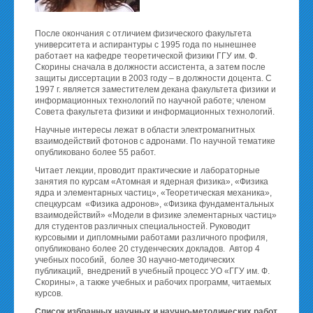
После окончания с отличием физического факультета
университета и аспирантуры с 1995 года по нынешнее
работает на кафедре теоретической физики ГГУ им. Ф.
Скорины сначала в должности ассистента, а затем после
защиты диссертации в 2003 году – в должности доцента. С
1997 г. является заместителем декана факультета физики и
информационных технологий по научной работе; членом
Совета факультета физики и информационных технологий.
Научные интересы лежат в области электромагнитных
взаимодействий фотонов с адронами. По научной тематике
опубликовано более 55 работ.
Читает лекции, проводит практические и лабораторные
занятия по курсам «Атомная и ядерная физика», «Физика
ядра и элементарных частиц», «Теоретическая механика»,
спецкурсам «Физика адронов», «Физика фундаментальных
взаимодействий» «Модели в физике элементарных частиц»
для студентов различных специальностей. Руководит
курсовыми и дипломными работами различного профиля,
опубликовано более 20 студенческих докладов. Автор 4
учебных пособий, более 30 научно-методических
публикаций, внедрений в учебный процесс УО «ГГУ им. Ф.
Скорины», а также учебных и рабочих программ, читаемых
курсов.
Список избранных научных и научно-методических работ