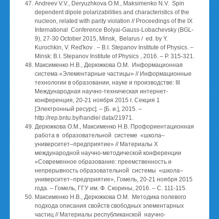
Andreev V.V., Deryuzhkova O.M., Maksimenko N.V. Spin
dependent dipole polarizabilities and characteristics of the
nucleon, related with parity violation // Proceedings of the IX
International Conference Bolyai-Gauss-Lobachevsky (BGL-
9), 27-30 October 2015, Minsk, Belarus / ed. by Y.
Kurochkin, V. Red'kov . – B.I. Stepanov Institute of Physics. –
Minsk: B.I. Stepanov Institute of Physics , 2016. – P. 315-321.
Максименко Н.В., Дерюжкова О.М. Информационная
система «Элементарные частицы» // Информационные
технологии в образовании, науке и производстве: III
Международная научно-техническая интернет-
конференция, 20-21 ноября 2015 г. Секция 1
[Электронный ресурс]. – [Б. и.], 2015. –
http://rep.bntu.by/
handle/ data/21971.
Дерюжкова О.М., Максименко Н.В. Профориентационная
работа в образовательной системе «школа–
университет–предприятие» // Материалы X
международной научно-методической конференции
«Современное образование: преемственность и
непрерывность образовательной системы «школа–
университет–предприятие», Гомель, 20-21 ноября 2015
года. – Гомель, ГГУ им. Ф. Скорины, 2016. – С. 111-115.
Максименко Н.В., Дерюжкова О.М. Методика полевого
подхода описания свойств свободных элементарных
частиц // Материалы республиканской научно-