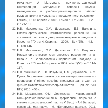
механика» // Материалы научно-методической
конференции «Актуальные вопросы научно-
методической и учебно-организационной работы:
высшая школа в условиях инновационного развития»,
Гомель, 17-18 апреля 2008 г. / Гомель: ГГУ, 2008. – Ч. 2. –
С.129-131.
Н.В. Максименко, О.М. Дерюжкова, Е.В. Вакулина.
Низкоэнергетическое комптоновское рассеяние на
составной системе в диаграммно-кварковом подходе //
Известия ГГУ им. Ф.Скорины. – 2009. – № 4(55). – Ч.2. –
С. 138-146.
Н.В. Максименко, О.М. Дерюжкова, Е.В. Вакулина.
Низкоэнергетическое комптоновское рассеяние на π-
мезоне в калибровочно-инвариантном подходе //
Известия ГГУ им.Ф.Скорины. – 2009. – № 5(56). – С. 114-
117.
Н.В. Максименко, Е.В. Вакулина, О.М. Дерюжкова, С.М.
Кучин. Теоретико-полевые основы электродинамических
процессов. Учебное пособие спецкурса для студентов
физико-математических специальностей. – Брянск: РИО
БГУ, 2010. – 56 с.
Н.В. Максименко, О.М. Дерюжкова. Ковариантный
калибровочно-инвариантный формализм Лагранжа с
учетом поляризуемостей частиц // Весцi НАН Беларусi,
серыя фiз.-мат. навук. – М.: «Беларуская навука», 2011.