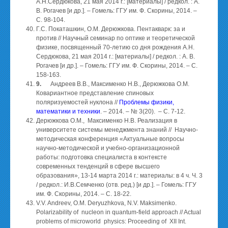
А.Н.Сердюкова, 21 мая 2014 г.: [материалы] / редкол. : А.
В. Рогачев [и др.]. – Гомель: ГГУ им. Ф. Скорины, 2014. –
C. 98-104.
Г.С. Покаташкин, О.М. Дерюжкова. Пентакварк: за и
против // Научный семинар по оптике и теоретической
физике, посвященный 70-летию со дня рождения А.Н.
Сердюкова, 21 мая 2014 г.: [материалы] / редкол. : А. В.
Рогачев [и др.]. – Гомель: ГГУ им. Ф. Скорины, 2014. – C.
158-163.
9.
Андреев В.В., Максименко Н.В., Дерюжкова О.М.
Ковариантное представление спиновых
поляризуемостей нуклона //
Проблемы физики,
математики и техники
. – 2014. – № 3(20). – С. 7-12.
Дерюжкова О.М., Максименко Н.В. Реализация в
университете системы менеджмента знаний // Научно-
методическая конференция «Актуальные вопросы
научно-методической и учебно-организационной
работы: подготовка специалиста в контексте
современных тенденций в сфере высшего
образования», 13-14 марта 2014 г.: материалы: в 4 ч. Ч. 3
/ редкол.: И.В.Семченко (отв. ред.) [и др.]. – Гомель: ГГУ
им. Ф. Скорины, 2014. – С. 18-22.
V.V. Andreev, O.M. Deryuzhkova, N.V. Maksimenko.
Polarizability of nucleon in quantum-field approach // Actual
problems of microworld physics: Proceeding of XII Int.