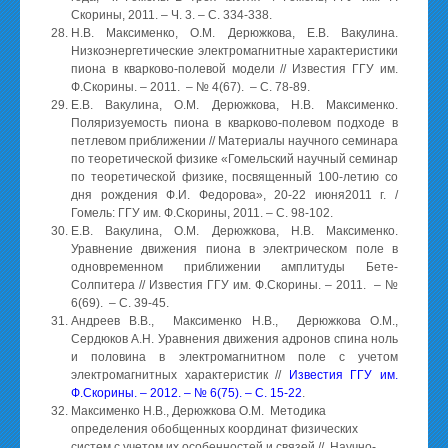
Скорины, 2011. – Ч. 3. – С. 334-338.
Н.В. Максименко, О.М. Дерюжкова, Е.В. Вакулина.
Низкоэнергетические электромагнитные характеристики
пиона в кварково-полевой модели // Известия ГГУ им.
Ф.Скорины. – 2011. – № 4(67). – С. 78-89.
Е.В. Вакулина, О.М. Дерюжкова, Н.В. Максименко.
Поляризуемость пиона в кварково-полевом подходе в
петлевом приближении // Материалы научного семинара
по теоретической физике «Гомельский научный семинар
по теоретической физике, посвященный 100-летию со
дня рождения Ф.И. Федорова», 20-22 июня2011 г. /
Гомель: ГГУ им. Ф.Скорины, 2011. – С. 98-102.
Е.В. Вакулина, О.М. Дерюжкова, Н.В. Максименко.
Уравнение движения пиона в электрическом поле в
одновременном приближении амплитуды Бете-
Солпитера // Известия ГГУ им. Ф.Скорины. – 2011. – №
6(69). – С. 39-45.
Андреев В.В., Максименко Н.В., Дерюжкова О.М.,
Сердюков А.Н. Уравнения движения адронов спина ноль
и половина в электромагнитном поле с учетом
электромагнитных характеристик //
Известия ГГУ им.
Ф.Скорины. – 2012. – № 6(75). – С. 15-22
.
Максименко Н.В., Дерюжкова О.М. Методика
определения обобщенных координат физических
систем с учетом их особенностей и связей // Научно-