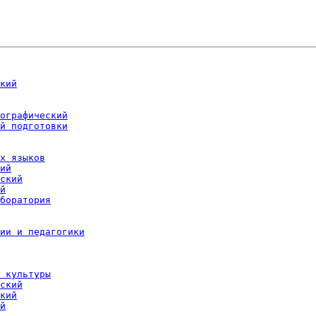
кий
ографический
й подготовки
х языков
ий
ский
й
боратория
ии и педагогики
 культуры
ский
кий
й