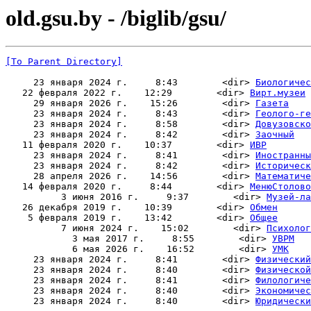
old.gsu.by - /biglib/gsu/
[To Parent Directory]
     23 января 2024 г.     8:43        <dir> 
Биологичес
   22 февраля 2022 г.    12:29        <dir> 
Вирт.музеи
     29 января 2026 г.    15:26        <dir> 
Газета
     23 января 2024 г.     8:43        <dir> 
Геолого-ге
     23 января 2024 г.     8:58        <dir> 
Довузовско
     23 января 2024 г.     8:42        <dir> 
Заочный
   11 февраля 2020 г.    10:37        <dir> 
ИВР
     23 января 2024 г.     8:41        <dir> 
Иностранны
     23 января 2024 г.     8:42        <dir> 
Историческ
     28 апреля 2026 г.    14:56        <dir> 
Математиче
   14 февраля 2020 г.     8:44        <dir> 
МенюСтолово
          3 июня 2016 г.     9:37        <dir> 
Музей-ла
   26 декабря 2019 г.    10:39        <dir> 
Обмен
    5 февраля 2019 г.    13:42        <dir> 
Общее
          7 июня 2024 г.    15:02        <dir> 
Психолог
            3 мая 2017 г.     8:55        <dir> 
УВРМ
            6 мая 2026 г.    16:52        <dir> 
УМК
     23 января 2024 г.     8:41        <dir> 
Физический
     23 января 2024 г.     8:40        <dir> 
Физической
     23 января 2024 г.     8:41        <dir> 
Филологиче
     23 января 2024 г.     8:40        <dir> 
Экономичес
     23 января 2024 г.     8:40        <dir> 
Юридически